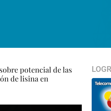
LOG
sobre potencial de las
ón de lisina en