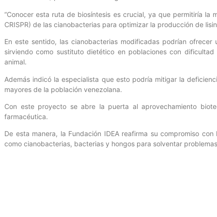
“Conocer esta ruta de biosíntesis es crucial, ya que permitiría la
CRISPR) de las cianobacterias para optimizar la producción de lisi
En este sentido, las cianobacterias modificadas podrían ofrecer 
sirviendo como sustituto dietético en poblaciones con dificulta
animal.
Además indicó la especialista que esto podría mitigar la deficien
mayores de la población venezolana.
Con este proyecto se abre la puerta al aprovechamiento biotec
farmacéutica.
De esta manera, la Fundación IDEA reafirma su compromiso con l
como cianobacterias, bacterias y hongos para solventar problemas a
Mincyt/Prensa/EVMY
Entrada anterior