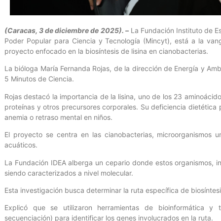
(Caracas, 3 de diciembre de 2025). –
La Fundación Instituto de Es
Poder Popular para Ciencia y Tecnología (Mincyt), está a la van
proyecto enfocado en la biosíntesis de lisina en cianobacterias.
La bióloga María Fernanda Rojas, de la dirección de Energía y Ambi
5 Minutos de Ciencia.
Rojas destacó la importancia de la lisina, uno de los 23 aminoácid
proteínas y otros precursores corporales. Su deficiencia dietéti
anemia o retraso mental en niños.
El proyecto se centra en las cianobacterias, microorganismos un
acuáticos.
La Fundación IDEA alberga un cepario donde estos organismos, inic
siendo caracterizados a nivel molecular.
Esta investigación busca determinar la ruta específica de biosíntesi
Explicó que se utilizaron herramientas de bioinformática 
secuenciación) para identificar los genes involucrados en la ruta.