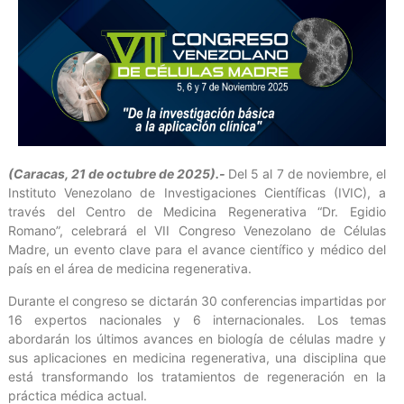
(Caracas, 21 de octubre de 2025).-
Del 5 al 7 de noviembre, el
Instituto Venezolano de Investigaciones Científicas (IVIC), a
través del Centro de Medicina Regenerativa “Dr. Egidio
Romano”, celebrará el VII Congreso Venezolano de Células
Madre, un evento clave para el avance científico y médico del
país en el área de medicina regenerativa.
Durante el congreso se dictarán 30 conferencias impartidas por
16 expertos nacionales y 6 internacionales. Los temas
abordarán los últimos avances en biología de células madre y
sus aplicaciones en medicina regenerativa, una disciplina que
está transformando los tratamientos de regeneración en la
práctica médica actual.