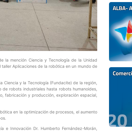
e la mención Ciencia y Tecnología de la Unidad
el taller Aplicaciones de la robótica en un mundo de
la Ciencia y la Tecnología (Fundacite) de la región,
o de robots industriales hasta robots humanoides,
, fabricación y producción, exploración espacial,
robótica en la optimización de procesos, el aumento
pos.
gía e Innovación Dr. Humberto Fernández-Morán,