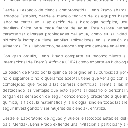
Desde su espacio de ciencia comprometida, Lenis Prado abarca t
Isótopos Estables, desde el manejo técnico de los equipos hasta e
labor se centra en la aplicación de la hidrología isotópica, un
dactilar» única para cada fuente de agua. Esta valiosa herram
caracterizar diversas propiedades del agua, como su salinidad 
hidrología isotópica tiene amplias aplicaciones en la gestión d
alimentos. En su laboratorio, se enfocan específicamente en el estu
Con gran orgullo, Lenis Prado comparte su reconocimiento a n
Internacional de Energía Atómica (OIEA) como experta en hidrologí
La pasión de Prado por la química se originó en su curiosidad por
no lo sepamos o no lo queramos aceptar, tiene que ver algo con la
complejidad que rodea a las carreras científicas, alienta a las mu
destacando las ventajas que esto aporta al desarrollo personal 
tengan esa sensación de seguir conociendo y creciendo a que in
química, la física, la matemática y la biología, sino en todas las á
seguir investigando y ser mujeres de ciencia», enfatiza.
Desde el Laboratorio de Aguas y Suelos e Isótopos Estables del
país, Mérida», Lenis Prado extiende una invitación a participar y a