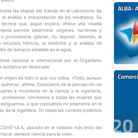
odas las etapas del trabajo en el Laboratorio de
l análisis e interpretación de los resultados. Su
a técnica que, según explica, ofrece una «huella
ienta permite determinar orígenes, nacientes y
o procedencia (glaciar, río, laguna). Además, la
e recursos hídricos, la medicina y el análisis de
dio de isótopos estables en el agua.
ivel nacional e internacional por el Organismo
a isotópica en Venezuela.
 el origen de todo lo que nos rodea. «Todo, aunque
 química», afirma. Consciente de la percepción de
jeres a incursionar en la ciencia y la ingeniería,
y profesional. «Invitamos a todas las mujeres que
vestiguemos, a que crezcamos no solamente en la
reas de la ingeniería. En todas las carreras podemos
 CIDIAT-ULA, ubicado en el «estado más lindo del
 «hacer siempre ciencia para la vida».