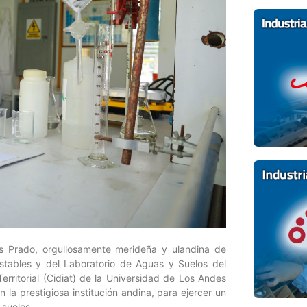
s Prado, orgullosamente merideña y ulandina de
stables y del Laboratorio de Aguas y Suelos del
erritorial (Cidiat) de la Universidad de Los Andes
a prestigiosa institución andina, para ejercer un
 suelos.