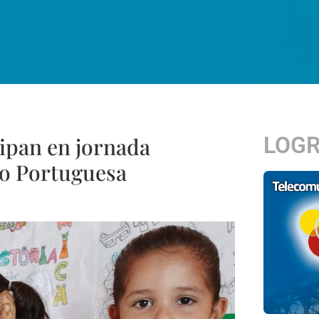
LOG
cipan en jornada
do Portuguesa