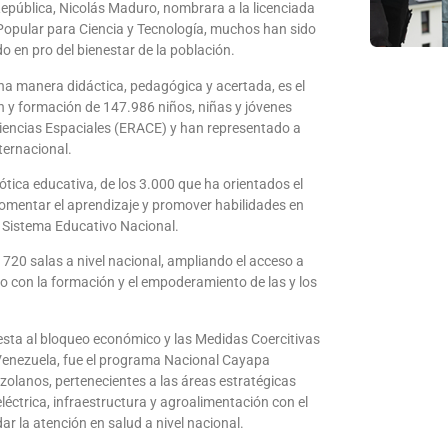
 República, Nicolás Maduro, nombrara a la licenciada
 Popular para Ciencia y Tecnología, muchos han sido
do en pro del bienestar de la población.
na manera didáctica, pedagógica y acertada, es el
n y formación de 147.986 niños, niñas y jóvenes
iencias Espaciales (ERACE) y han representado a
ternacional.
tica educativa, de los 3.000 que ha orientados el
omentar el aprendizaje y promover habilidades en
el Sistema Educativo Nacional.
720 salas a nivel nacional, ampliando el acceso a
do con la formación y el empoderamiento de las y los
uesta al bloqueo económico y las Medidas Coercitivas
 Venezuela, fue el programa Nacional Cayapa
ezolanos, pertenecientes a las áreas estratégicas
léctrica, infraestructura y agroalimentación con el
ar la atención en salud a nivel nacional.