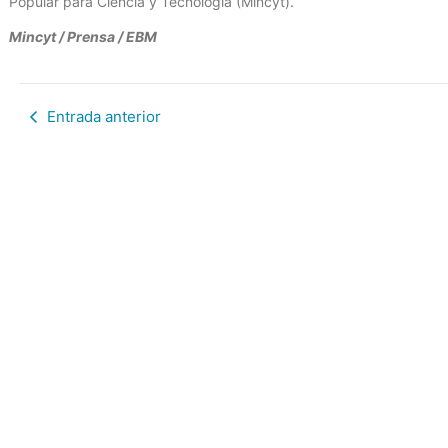
Popular para Ciencia y Tecnología (Mincyt).
Mincyt / Prensa / EBM
Entrada anterior