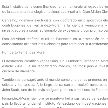
Está iniciativa tiene como finalidad rendir homenaje al legado del 
de la soberanía tecnológica nacional que inspira la Gran Misión Cie
Carvalho, ingeniera electricista con doctorado en dispositivos el
contribuciones de Fernández-Morán a la ciencia venezolana 
investigadores a seguir su ejemplo de excelencia y compromiso pat
Esta actividad reafirma el rol de Fundacite en la promoción del s
consolidando alianzas institucionales para fortalecer la transformac
Humberto Fernández Morán
El destacado científico venezolano, Dr. Humberto Fernández-Mor
estado Zulia. Fue un renombrado médico, neurocirujano e invest
cuchilla de diamante.
También se consagró ante el mundo como uno de los primeros en apl
células y los tejidos. A lo largo de su carrera, recibió numeroso
John Scott, uno de los más antiguos premios científicos de Estado
Fernández-Morán siempre se mantuvo fiel a sus raíces venezolana
país lo llevó a fundar el Instituto Venezolano de Investigaciones C