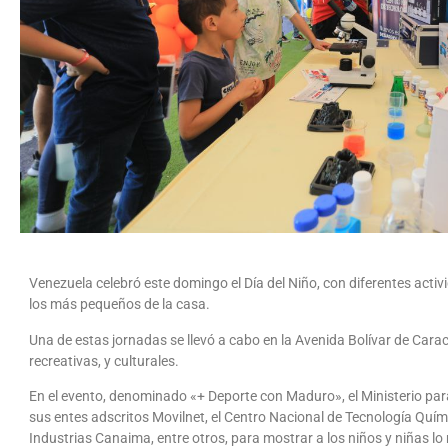
Venezuela celebró este domingo el Día del Niño, con diferentes activi
los más pequeños de la casa.
Una de estas jornadas se llevó a cabo en la Avenida Bolívar de Cara
recreativas, y culturales.
En el evento, denominado «+ Deporte con Maduro», el Ministerio para
sus entes adscritos Movilnet, el Centro Nacional de Tecnología Quím
Industrias Canaima, entre otros, para mostrar a los niños y niñas lo 