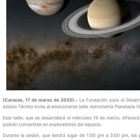
(Caracas, 17 de marzo de 2025).-
La Fundación para el Desarrol
estado Táchira invita al emocionante taller Astrometría Planetaria Vi
Este taller, que se desarrollará el miércoles 19 de marzo, ofrecer
podrán convertirse en exploradores del espacio.
Durante la sesión, que tendrá lugar de 1:00 pm a 3:00 pm, los 