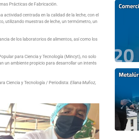
enas Prácticas de Fabricación.
a actividad centrada en la calidad de la leche, con el
to, utilizando muestras de leche, un termómetro, un
ncia de los laboratorios de alimentos, así como los
Popular para Ciencia y Tecnología (Mincyt), no solo
an un ambiente propicio para desarrollar un interés
ra Ciencia y Tecnología / Periodista:
Eliana Muñoz,