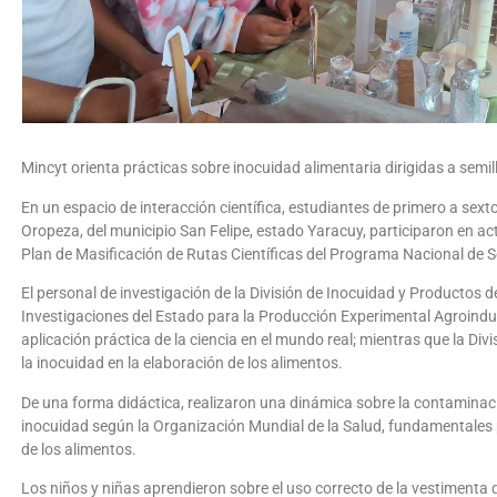
Mincyt orienta prácticas sobre inocuidad alimentaria dirigidas a semill
En un espacio de interacción científica, estudiantes de primero a sext
Oropeza, del municipio San Felipe, estado Yaracuy, participaron en ac
Plan de Masificación de Rutas Científicas del Programa Nacional de Se
El personal de investigación de la División de Inocuidad y Productos 
Investigaciones del Estado para la Producción Experimental Agroindust
aplicación práctica de la ciencia en el mundo real; mientras que la Div
la inocuidad en la elaboración de los alimentos.
De una forma didáctica, realizaron una dinámica sobre la contaminaci
inocuidad según la Organización Mundial de la Salud, fundamentales p
de los alimentos.
Los niños y niñas aprendieron sobre el uso correcto de la vestimenta q