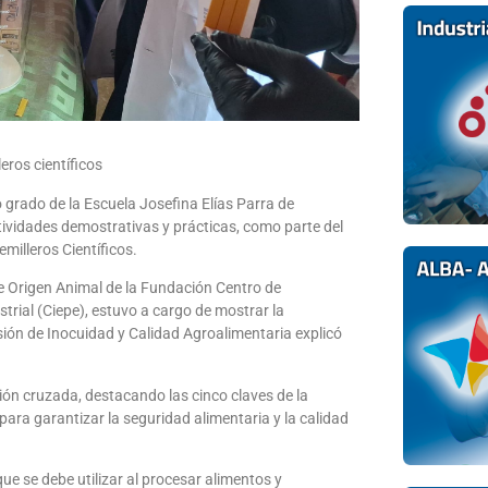
eros científicos
o grado de la Escuela Josefina Elías Parra de
tividades demostrativas y prácticas, como parte del
milleros Científicos.
de Origen Animal de la Fundación Centro de
rial (Ciepe), estuvo a cargo de mostrar la
isión de Inocuidad y Calidad Agroalimentaria explicó
ón cruzada, destacando las cinco claves de la
ara garantizar la seguridad alimentaria y la calidad
ue se debe utilizar al procesar alimentos y