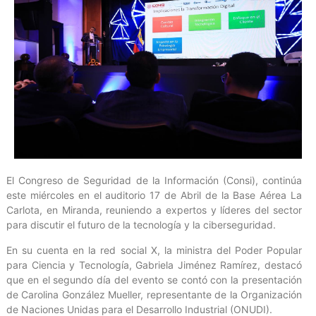
El Congreso de Seguridad de la Información (Consi), continúa
este miércoles en el auditorio 17 de Abril de la Base Aérea La
Carlota, en Miranda, reuniendo a expertos y líderes del sector
para discutir el futuro de la tecnología y la ciberseguridad.
En su cuenta en la red social X, la ministra del Poder Popular
para Ciencia y Tecnología, Gabriela Jiménez Ramírez, destacó
que en el segundo día del evento se contó con la presentación
de Carolina González Mueller, representante de la Organización
de Naciones Unidas para el Desarrollo Industrial (ONUDI).