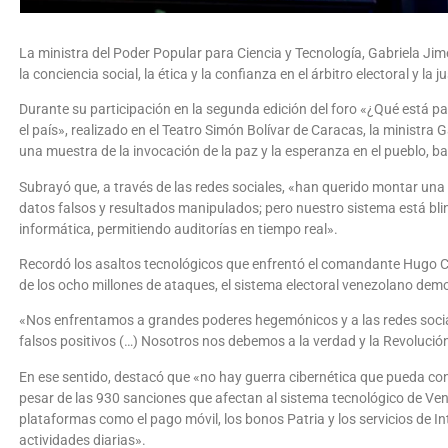
La ministra del Poder Popular para Ciencia y Tecnología, Gabriela Ji
la conciencia social, la ética y la confianza en el árbitro electoral y la 
Durante su participación en la segunda edición del foro «¿Qué está 
el país», realizado en el Teatro Simón Bolívar de Caracas, la ministra
una muestra de la invocación de la paz y la esperanza en el pueblo, b
Subrayó que, a través de las redes sociales, «han querido montar una
datos falsos y resultados manipulados; pero nuestro sistema está bli
informática, permitiendo auditorías en tiempo real».
Recordó los asaltos tecnológicos que enfrentó el comandante Hugo C
de los ocho millones de ataques, el sistema electoral venezolano demo
«Nos enfrentamos a grandes poderes hegemónicos y a las redes social
falsos positivos (…) Nosotros nos debemos a la verdad y la Revolución
En ese sentido, destacó que «no hay guerra cibernética que pueda con
pesar de las 930 sanciones que afectan al sistema tecnológico de Vene
plataformas como el pago móvil, los bonos Patria y los servicios de I
actividades diarias».