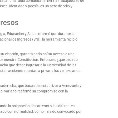
tacar una radio comunitaria, herir a trabajadores de
ica, identidad y poesía, es un acto de odio y
gresos
logía, Educación y Salud informó que durante la
Nacional de Ingresos (SNI), la herramienta recibió
e su elección, garantizando así su acceso a una
lece nuestra Constitución. Entonces, ¿qué pecado
cha que desee ingresar a la Universidad de las
 estas acciones apuntan a privar a los venezolanos
emaderecha, que busca desestabilizar a Venezuela y
 Bolivariano reafirmó su compromiso con la
ndo la asignación de carreras a las diferentes
á a cabo con normalidad, como ha sido convocado por