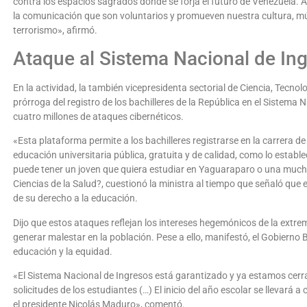
contra los espacios sagrados donde se forja el futuro de Venezuela. A
la comunicación que son voluntarios y promueven nuestra cultura, mús
terrorismo», afirmó.
Ataque al Sistema Nacional de In
En la actividad, la también vicepresidenta sectorial de Ciencia, Tecno
prórroga del registro de los bachilleres de la República en el Sistema 
cuatro millones de ataques cibernéticos.
«Esta plataforma permite a los bachilleres registrarse en la carrera d
educación universitaria pública, gratuita y de calidad, como lo estab
puede tener un joven que quiera estudiar en Yaguaraparo o una mucha
Ciencias de la Salud?, cuestionó la ministra al tiempo que señaló que
de su derecho a la educación.
Dijo que estos ataques reflejan los intereses hegemónicos de la extr
generar malestar en la población. Pese a ello, manifestó, el Gobierno
educación y la equidad.
«El Sistema Nacional de Ingresos está garantizado y ya estamos cerra
solicitudes de los estudiantes (…) El inicio del año escolar se llevar
el presidente Nicolás Maduro», comentó.