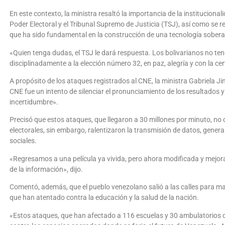
En este contexto, la ministra resaltó la importancia de la institucional
Poder Electoral y el Tribunal Supremo de Justicia (TSJ), así como se re
que ha sido fundamental en la construcción de una tecnología sobera
«Quien tenga dudas, el TSJ le dará respuesta. Los bolivarianos no t
disciplinadamente a la elección número 32, en paz, alegría y con la c
A propósito de los ataques registrados al CNE, la ministra Gabriela J
CNE fue un intento de silenciar el pronunciamiento de los resultados 
incertidumbre».
Precisó que estos ataques, que llegaron a 30 millones por minuto, no 
electorales, sin embargo, ralentizaron la transmisión de datos, gener
sociales.
«Regresamos a una película ya vivida, pero ahora modificada y mejorad
de la información», dijo.
Comentó, además, que el pueblo venezolano salió a las calles para mani
que han atentado contra la educación y la salud de la nación.
«Estos ataques, que han afectado a 116 escuelas y 30 ambulatorios d