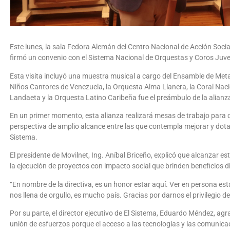
Este lunes, la sala Fedora Alemán del Centro Nacional de Acción Socia
firmó un convenio con el Sistema Nacional de Orquestas y Coros Juven
Esta visita incluyó una muestra musical a cargo del Ensamble de Metale
Niños Cantores de Venezuela, la Orquesta Alma Llanera, la Coral Naci
Landaeta y la Orquesta Latino Caribeña fue el preámbulo de la alianz
En un primer momento, esta alianza realizará mesas de trabajo para 
perspectiva de amplio alcance entre las que contempla mejorar y dota
Sistema.
El presidente de Movilnet, Ing. Aníbal Briceño, explicó que alcanzar e
la ejecución de proyectos con impacto social que brinden beneficios di
“En nombre de la directiva, es un honor estar aquí. Ver en persona e
nos llena de orgullo, es mucho país. Gracias por darnos el privilegio d
Por su parte, el director ejecutivo de El Sistema, Eduardo Méndez, ag
unión de esfuerzos porque el acceso a las tecnologías y las comunic