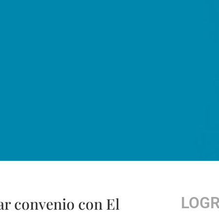
LOG
ar convenio con El