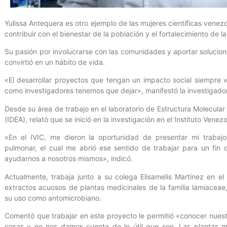
Yulissa Antequera es otro ejemplo de las mujeres científicas vene
contribuir con el bienestar de la población y el fortalecimiento de l
Su pasión por involucrarse con las comunidades y aportar solucione
convirtió en un hábito de vida.
«El desarrollar proyectos que tengan un impacto social siempre 
como investigadores tenemos que dejar», manifestó la investigado
Desde su área de trabajo en el laboratorio de Estructura Molecular
(IDEA), relató que se inició en la investigación en el Instituto Venez
«En el IVIC, me dieron la oportunidad de presentar mi trabajo
pulmonar, el cual me abrió ese sentido de trabajar para un fi
ayudarnos a nosotros mismos», indicó.
Actualmente, trabaja junto a su colega Elisamelis Martínez en el 
extractos acuosos de plantas medicinales de la familia lamiaceae
su uso como antomicrobiano.
Comentó que trabajar en este proyecto le permitió «conocer nues
cosas y no nos damos cuenta de lo útil que son. Las plantas