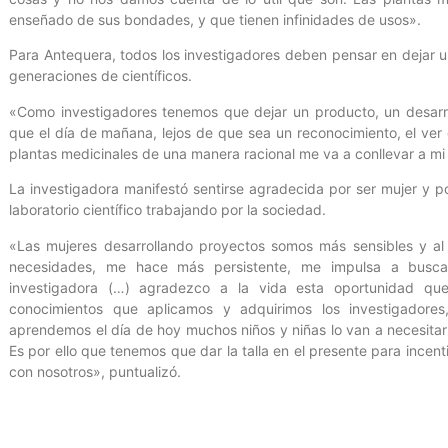
enseñado de sus bondades, y que tienen infinidades de usos».
Para Antequera, todos los investigadores deben pensar en dejar 
generaciones de científicos.
«Como investigadores tenemos que dejar un producto, un desarr
que el día de mañana, lejos de que sea un reconocimiento, el ver q
plantas medicinales de una manera racional me va a conllevar a mi 
La investigadora manifestó sentirse agradecida por ser mujer y po
laboratorio científico trabajando por la sociedad.
«Las mujeres desarrollando proyectos somos más sensibles y al 
necesidades, me hace más persistente, me impulsa a busc
investigadora (…) agradezco a la vida esta oportunidad q
conocimientos que aplicamos y adquirimos los investigadore
aprendemos el día de hoy muchos niños y niñas lo van a necesitar 
Es por ello que tenemos que dar la talla en el presente para incen
con nosotros», puntualizó.
Oficina de Gestión Comunicacional del Ministerio del Poder Popula
Palacios