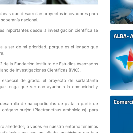
zolanas que desarrollan proyectos innovadores para
a soberanía nacional.
s importantes desde la investigación científica se
va a ser de mi prioridad, porque es el legado que
ra.
 2 de la Fundación Instituto de Estudios Avanzados
olano de Investigaciones Científicas (IVIC).
 especial de grado: el proyecto de surfactante
n que tenga que ver con ayudar a la comunidad y
desarrollo de nanopartículas de plata a partir de
, orégano orejón (Plectrancthus amboinicus), para
tro alrededor; a veces en nuestro entorno tenemos
 medicinales me han enseñado muchísimo; me han