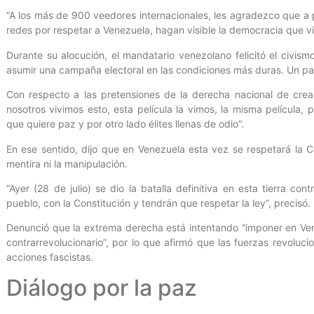
“A los más de 900 veedores internacionales, les agradezco que a p
redes por respetar a Venezuela, hagan visible la democracia que vier
Durante su alocución, el mandatario venezolano felicitó el civis
asumir una campaña electoral en las condiciones más duras. Un p
Con respecto a las pretensiones de la derecha nacional de crear
nosotros vivimos esto, esta película la vimos, la misma película,
que quiere paz y por otro lado élites llenas de odio”.
En ese sentido, dijo que en Venezuela esta vez se respetará la Co
mentira ni la manipulación.
“Ayer (28 de julio) se dio la batalla definitiva en esta tierra co
pueblo, con la Constitución y tendrán que respetar la ley”, precisó.
Denunció que la extrema derecha está intentando “imponer en Ven
contrarrevolucionario”, por lo que afirmó que las fuerzas revoluc
acciones fascistas.
Diálogo por la paz