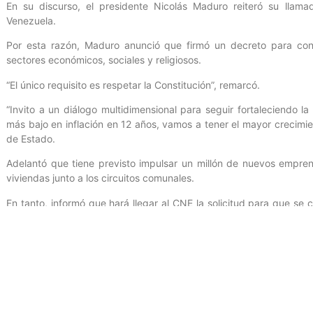
En su discurso, el presidente Nicolás Maduro reiteró su llamad
Venezuela.
Por esta razón, Maduro anunció que firmó un decreto para conv
sectores económicos, sociales y religiosos.
“El único requisito es respetar la Constitución”, remarcó.
“Invito a un diálogo multidimensional para seguir fortaleciendo l
más bajo en inflación en 12 años, vamos a tener el mayor crecimie
de Estado.
Adelantó que tiene previsto impulsar un millón de nuevos emprend
viviendas junto a los circuitos comunales.
En tanto, informó que hará llegar al CNE la solicitud para que se
de agosto “para que los circuitos comunales elijan sus proyecto
consultas anuales, una por trimestre”.
“Aquí triunfará la paz la independencia y la revolución bonita”, 
intervención ante el CNE.
Oficina de Gestión Comunicacional del Ministerio del Poder Popula