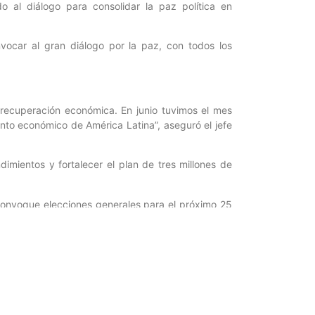
o al diálogo para consolidar la paz política en
ocar al gran diálogo por la paz, con todos los
a recuperación económica. En junio tuvimos el mes
nto económico de América Latina”, aseguró el jefe
imientos y fortalecer el plan de tres millones de
 convoque elecciones generales para el próximo 25
s para beneficio de la comunidad. Haremos cuatro
dijo el presidente de la República al finalizar su
r para Ciencia y Tecnología / Periodista: Amarilis