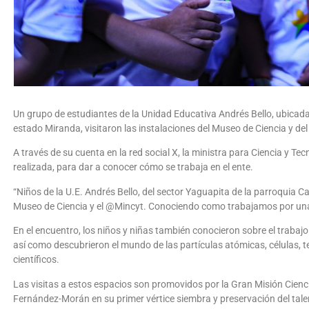
Un grupo de estudiantes de la Unidad Educativa Andrés Bello, ubicada
estado Miranda, visitaron las instalaciones del Museo de Ciencia y del
A través de su cuenta en la red social X, la ministra para Ciencia y Tec
realizada, para dar a conocer cómo se trabaja en el ente.
“Niños de la U.E. Andrés Bello, del sector Yaguapita de la parroquia 
Museo de Ciencia y el @Mincyt. Conociendo como trabajamos por una #
En el encuentro, los niños y niñas también conocieron sobre el trabaj
así como descubrieron el mundo de las partículas atómicas, células, t
científicos.
Las visitas a estos espacios son promovidos por la Gran Misión Cienc
Fernández-Morán en su primer vértice siembra y preservación del talen