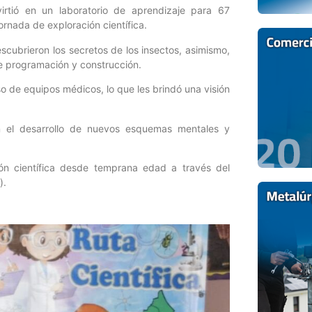
rtió en un laboratorio de aprendizaje para 67
ornada de exploración científica.
scubrieron los secretos de los insectos, asimismo,
e programación y construcción.
o de equipos médicos, lo que les brindó una visión
an el desarrollo de nuevos esquemas mentales y
ón científica desde temprana edad a través del
).