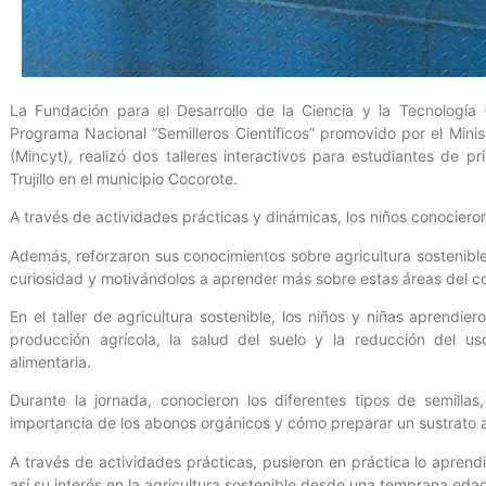
La Fundación para el Desarrollo de la Ciencia y la Tecnología
Programa Nacional “Semilleros Científicos” promovido por el Minis
(Mincyt), realizó dos talleres interactivos para estudiantes de
Trujillo en el municipio Cocorote.
A través de actividades prácticas y dinámicas, los niños conociero
Además, reforzaron sus conocimientos sobre agricultura sostenible
curiosidad y motivándolos a aprender más sobre estas áreas del c
En el taller de agricultura sostenible, los niños y niñas aprendier
producción agrícola, la salud del suelo y la reducción del us
alimentaria.
Durante la jornada, conocieron los diferentes tipos de semillas
importancia de los abonos orgánicos y cómo preparar un sustrato
A través de actividades prácticas, pusieron en práctica lo apren
así su interés en la agricultura sostenible desde una temprana eda