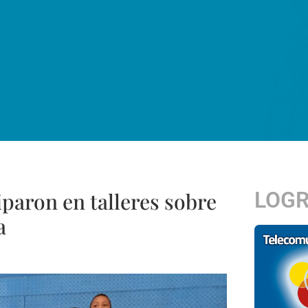
LOG
iparon en talleres sobre
a