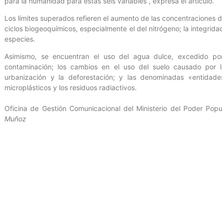
para la humanidad para estas seis variables”, expresa el artículo.
Los límites superados refieren el aumento de las concentraciones d
ciclos biogeoquímicos, especialmente el del nitrógeno; la integrida
especies.
Asimismo, se encuentran el uso del agua dulce, excedido por
contaminación; los cambios en el uso del suelo causado por la
urbanización y la deforestación; y las denominadas «entidad
microplásticos y los residuos radiactivos.
Oficina de Gestión Comunicacional del Ministerio del Poder Popu
Muñoz
Entrada anterior