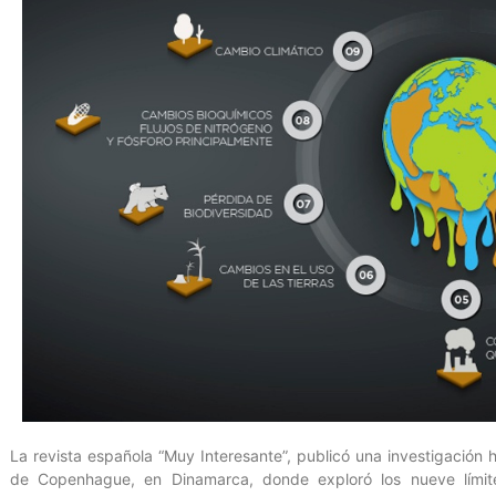
La revista española “Muy Interesante”, publicó una investigación 
de Copenhague, en Dinamarca, donde exploró los nueve límite