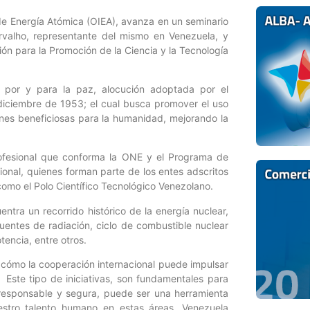
de Energía Atómica (OIEA), avanza en un seminario
arvalho, representante del mismo en Venezuela, y
n para la Promoción de la Ciencia y la Tecnología
 por y para la paz, alocución adoptada por el
 diciembre de 1953; el cual busca promover el uso
ones beneficiosas para la humanidad, mejorando la
profesional que conforma la ONE y el Programa de
ional, quienes forman parte de los entes adscritos
 como el Polo Científico Tecnológico Venezolano.
tra un recorrido histórico de la energía nuclear,
uentes de radiación, ciclo de combustible nuclear
encia, entre otros.
 cómo la cooperación internacional puede impulsar
. Este tipo de iniciativas, son fundamentales para
responsable y segura, puede ser una herramienta
uestro talento humano en estas áreas, Venezuela