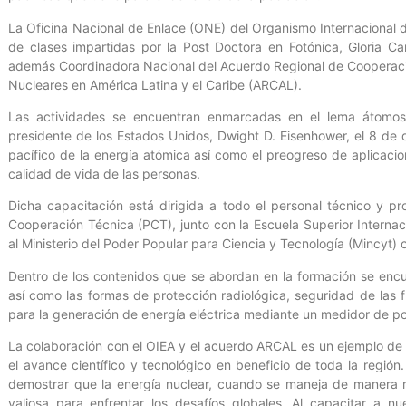
La Oficina Nacional de Enlace (ONE) del Organismo Internacional 
de clases impartidas por la Post Doctora en Fotónica, Gloria C
además Coordinadora Nacional del Acuerdo Regional de Cooperació
Nucleares en América Latina y el Caribe (ARCAL).
Las actividades se encuentran enmarcadas en el lema átomos
presidente de los Estados Unidos, Dwight D. Eisenhower, el 8 de
pacífico de la energía atómica así como el preogreso de aplicaci
calidad de vida de las personas.
Dicha capacitación está dirigida a todo el personal técnico y 
Cooperación Técnica (PCT), junto con la Escuela Superior Internac
al Ministerio del Poder Popular para Ciencia y Tecnología (Mincyt)
Dentro de los contenidos que se abordan en la formación se encuen
así como las formas de protección radiológica, seguridad de las f
para la generación de energía eléctrica mediante un medidor de pot
La colaboración con el OIEA y el acuerdo ARCAL es un ejemplo de
el avance científico y tecnológico en beneficio de toda la región
demostrar que la energía nuclear, cuando se maneja de manera 
valiosa para enfrentar los desafíos globales. Al capacitar a n