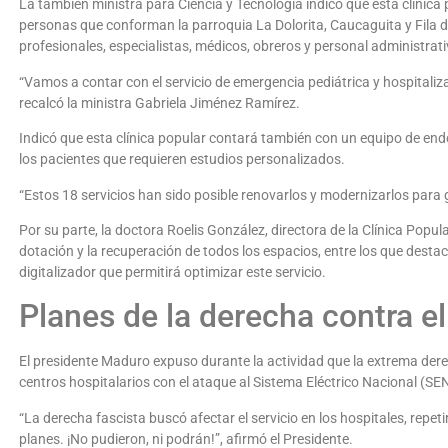
La también ministra para Ciencia y Tecnología indicó que esta clínic
personas que conforman la parroquia La Dolorita, Caucaguita y Fila 
profesionales, especialistas, médicos, obreros y personal administrati
“Vamos a contar con el servicio de emergencia pediátrica y hospitali
recalcó la ministra Gabriela Jiménez Ramírez.
Indicó que esta clínica popular contará también con un equipo de endo
los pacientes que requieren estudios personalizados.
“Estos 18 servicios han sido posible renovarlos y modernizarlos para g
Por su parte, la doctora Roelis González, directora de la Clínica Popul
dotación y la recuperación de todos los espacios, entre los que desta
digitalizador que permitirá optimizar este servicio.
Planes de la derecha contra e
El presidente Maduro expuso durante la actividad que la extrema der
centros hospitalarios con el ataque al Sistema Eléctrico Nacional (SEN
“La derecha fascista buscó afectar el servicio en los hospitales, repeti
planes. ¡No pudieron, ni podrán!”, afirmó el Presidente.