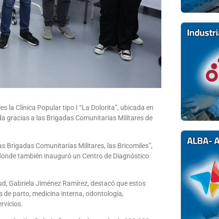
s la Clínica Popular tipo I “La Dolorita”, ubicada en
a gracias a las Brigadas Comunitarias Militares de
s Brigadas Comunitarias Militares, las Bricomiles”,
, donde también inauguró un Centro de Diagnóstico
alud, Gabriela Jiménez Ramírez, destacó que estos
s de parto, medicina interna, odontología,
rvicios.