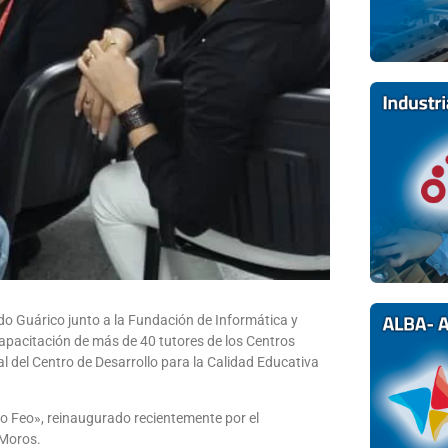
ado Guárico junto a la Fundación de Informática y
capacitación de más de 40 tutores de los Centros
al del Centro de Desarrollo para la Calidad Educativa
co Feo», reinaugurado recientemente por el
 Moros.