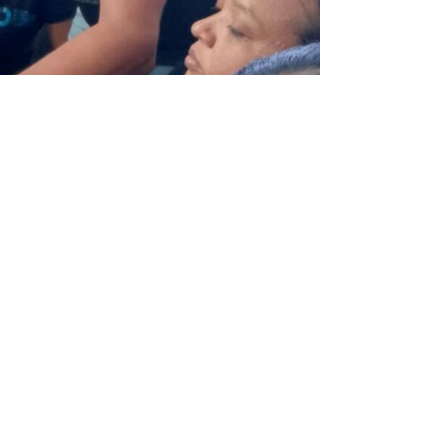
opular para Ciencia y Tecnología/ Periodista:
de Fundacite Guárico.
Entrada siguiente