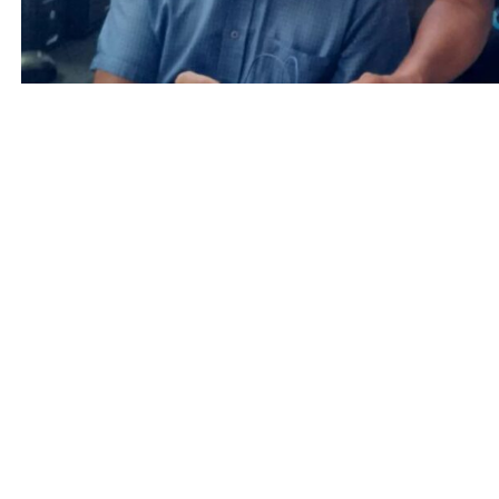
Oficina de Gestión Comunicacional del Ministerio del Poder P
Vanessa Gutiérrez con información 
Entrada anterior