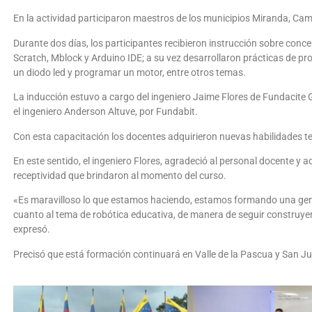
En la actividad participaron maestros de los municipios Miranda, C
Durante dos días, los participantes recibieron instrucción sobre conc
Scratch, Mblock y Arduino IDE; a su vez desarrollaron prácticas de p
un diodo led y programar un motor, entre otros temas.
La inducción estuvo a cargo del ingeniero Jaime Flores de Fundacite 
el ingeniero Anderson Altuve, por Fundabit.
Con esta capacitación los docentes adquirieron nuevas habilidades t
En este sentido, el ingeniero Flores, agradeció al personal docente y ad
receptividad que brindaron al momento del curso.
«Es maravilloso lo que estamos haciendo, estamos formando una gene
cuanto al tema de robótica educativa, de manera de seguir construyend
expresó.
Precisó que está formación continuará en Valle de la Pascua y San J