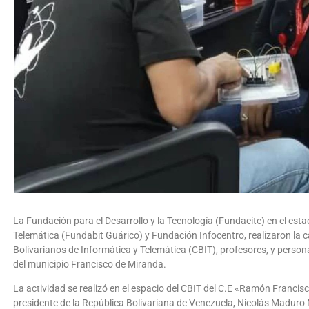
La Fundación para el Desarrollo y la Tecnología (Fundacite) en el est
Telemática (Fundabit Guárico) y Fundación Infocentro, realizaron la 
Bolivarianos de Informática y Telemática (CBIT), profesores, y person
del municipio Francisco de Miranda.
La actividad se realizó en el espacio del CBIT del C.E «Ramón Francis
presidente de la República Bolivariana de Venezuela, Nicolás Maduro