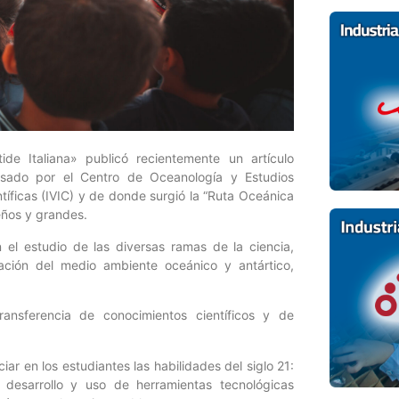
ide Italiana» publicó recientemente un artículo
lsado por el Centro de Oceanología y Estudios
tíficas (IVIC) y de donde surgió la “Ruta Oceánica
eños y grandes.
n el estudio de las diversas ramas de la ciencia,
ización del medio ambiente oceánico y antártico,
nsferencia de conocimientos científicos y de
ar en los estudiantes las habilidades del siglo 21:
, desarrollo y uso de herramientas tecnológicas