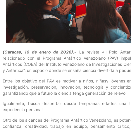
(Caracas, 16 de enero de 2026).-
La revista «Il Polo Antart
relacionado con el Programa Antártico Venezolano (PAV) impu
Antárticos (COEA) del Instituto Venezolano de Investigaciones Cien
y Antártica”, un espacio donde se enseña ciencia divertida a pequ
Entre los objetivo del PAV es motivar a niños, niñasy jóvenes e
investigación, preservación, innovación, tecnología y concient
garantizando que a futuro la ciencia tenga generación de relevo.
Igualmente, busca despertar desde tempranas edades una tra
experiencia personal.
Otro de los alcances del Programa Antártico Venezolano, es potenci
confianza, creatividad, trabajo en equipo, pensamiento crítico