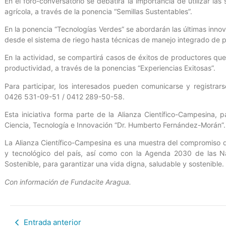
En el foro-conversatorio se debatirá la importancia de utilizar la
agrícola, a través de la ponencia “Semillas Sustentables”.
En la ponencia “Tecnologías Verdes” se abordarán las últimas inno
desde el sistema de riego hasta técnicas de manejo integrado de p
En la actividad, se compartirá casos de éxitos de productores qu
productividad, a través de la ponencias “Experiencias Exitosas”.
Para participar, los interesados pueden comunicarse y registrars
0426 531-09-51 / 0412 289-50-58.
Esta iniciativa forma parte de la Alianza Científico-Campesina, p
Ciencia, Tecnología e Innovación “Dr. Humberto Fernández-Morán”.
La Alianza Científico-Campesina es una muestra del compromiso del
y tecnológico del país, así como con la Agenda 2030 de las Na
Sostenible, para garantizar una vida digna, saludable y sostenible.
Con información de Fundacite Aragua.
Entrada anterior