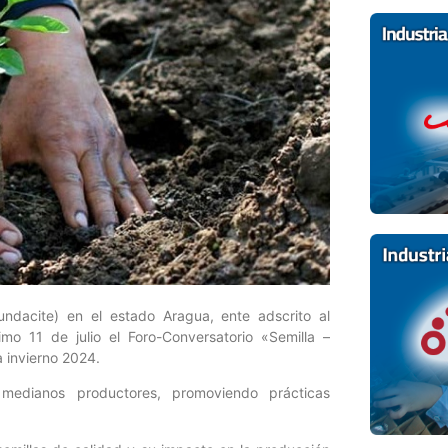
undacite) en el estado Aragua, ente adscrito al
ximo 11 de julio el Foro-Conversatorio «Semilla –
a invierno 2024.
medianos productores, promoviendo prácticas