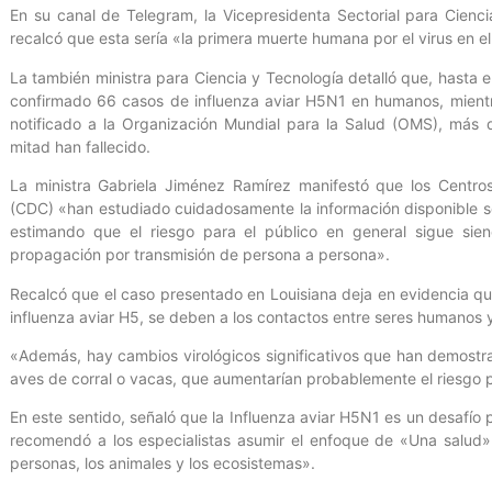
En su canal de Telegram, la Vicepresidenta Sectorial para Cienc
recalcó que esta sería «la primera muerte humana por el virus en 
La también ministra para Ciencia y Tecnología detalló que, hasta 
confirmado 66 casos de influenza aviar H5N1 en humanos, mientr
notificado a la Organización Mundial para la Salud (OMS), más d
mitad han fallecido.
La ministra Gabriela Jiménez Ramírez manifestó que los Centro
(CDC) «han estudiado cuidadosamente la información disponible s
estimando que el riesgo para el público en general sigue sie
propagación por transmisión de persona a persona».
Recalcó que el caso presentado en Louisiana deja en evidencia que
influenza aviar H5, se deben a los contactos entre seres humanos 
«Además, hay cambios virológicos significativos que han demostra
aves de corral o vacas, que aumentarían probablemente el riesgo p
En este sentido, señaló que la Influenza aviar H5N1 es un desafío 
recomendó a los especialistas asumir el enfoque de «Una salud
personas, los animales y los ecosistemas».