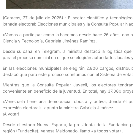
(Caracas, 27 de julio de 2025).- El sector científico y tecnológic
jornada electoral: Elecciones municipales y la Consulta Popular Nac
«Vamos a participar como lo hacemos desde hace 26 años, con alegr
Ciencia y Tecnología, Gabriela Jiménez Ramírez.
Desde su canal en Telegram, la ministra destacó la lógistica que
para el proceso comicial en el que se elegirán autoridades locales
En las elecciones municipales se elegirán 2.806 cargos, distribu
destacó que para este proceso «contamos con el Sistema de votaci
Mientras que la Consulta Popular Juvenil, los electores tendr
conveniente en beneficio de la juventud. En total, hay 37.080 proy
«Venezuela tiene una democracia robusta y activa, donde él pue
expresión electoral». apuntó la ministra Gabriela Jiménez.
¡A votar!
Desde el estado Nueva Esparta, la presidenta de la Fundación pa
región (Fundacite), Vanesa Maldonado, llamó «a todos votar».