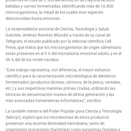
presentes en más de 2.500 alimentos, en su mayoría lácteos,
bebidas y carnes fermentadas, identificando más de 10.800
microorganismos, la mitad de los cuales eran especies
desconocidas hasta entonces.
La vicepresidenta sectorial de Ciencia, Tecnología y Salud,
Gabriela Jiménez Ramírez difundió a través de su canal de
Telegram, el estudio publicado por la editorial científica Cell
Press, que indica que los microorganismos de origen alimentario
están presentes en el 3 % del microbioma intestinal adulto y en el
56 % del de los recién nacidos.
“Este trabajo representa, con diferencia, el mayor esfuerzo
científico para la caracterización microbiológica de alimentos
fermentados (productos lácteos, cárnicos, de la pesca, cereales,
etc.) y sus respectivas materias primas crudas, utilizando las
técnicas de secuenciación masiva de última generación y las
más avanzadas herramientas informáticas”, escribió.
La también ministra del Poder Popular para Ciencia y Tecnología
(Mincyt), explicó que los microbiomas de estos productos
presentan una enorme diversidad microbiana, tanto de
organismos procariotas (bacterias) como eucariotas (hongos y