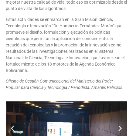
mejorar nuestra calidad de vida, todo eso es optimizable desde el
punto de vista de los algoritmos.
Estas actividades se enmarcan en la Gran Misión Ciencia,
Tecnología e Innovación “Dr. Humberto Fernández-Morán” que
promueve el diseño, formulación y ejecución de políticas
científicas que permitan la aplicación del conocimiento, la
creación de tecnologías y la promoción de la innovación como
resultados de las investigaciones realizadas en el Sistema
Nacional de Ciencia, Tecnología e Innovación, que favorezcan el
fortalecimiento de los 18 motores de la Agenda Económica
Bolivariana.
Oficina de Gestión Comunicacional del Ministerio del Poder
Popular para Ciencia y Tecnología / Periodista: Amarilis Palacios