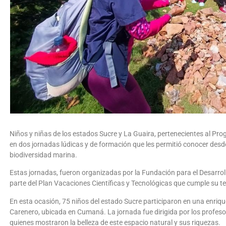
Niños y niñas de los estados Sucre y La Guaira, pertenecientes al Pro
en dos jornadas lúdicas y de formación que les permitió conocer desde 
biodiversidad marina.
Estas jornadas, fueron organizadas por la Fundación para el Desarroll
parte del Plan Vacaciones Científicas y Tecnológicas que cumple su te
En esta ocasión, 75 niños del estado Sucre participaron en una enriqu
Carenero, ubicada en Cumaná. La jornada fue dirigida por los profes
quienes mostraron la belleza de este espacio natural y sus riquezas.