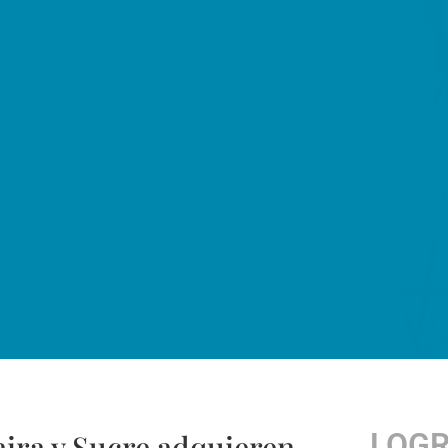
LOG
aira y Sucre adquieren