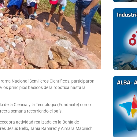
grama Nacional Semilleros Científicos, participaron
los principios básicos de la robótica hasta la
o de la Ciencia y la Tecnología (Fundacite) como
rcera semana recorriendo el país.
ecedora actividad realizada en la Bahía de
ores Jesús Bello, Tania Ramírez y Aimara Macinich