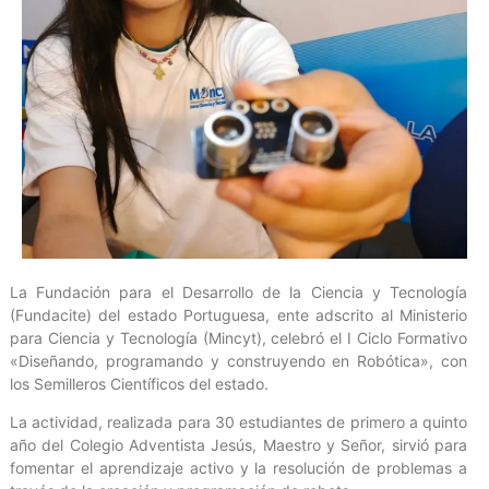
La Fundación para el Desarrollo de la Ciencia y Tecnología
(Fundacite) del estado Portuguesa, ente adscrito al Ministerio
para Ciencia y Tecnología (Mincyt), celebró el I Ciclo Formativo
«Diseñando, programando y construyendo en Robótica», con
los Semilleros Científicos del estado.
La actividad, realizada para 30 estudiantes de primero a quinto
año del Colegio Adventista Jesús, Maestro y Señor, sirvió para
fomentar el aprendizaje activo y la resolución de problemas a