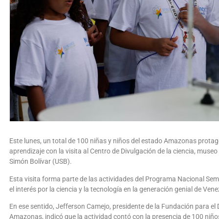
Este lunes, un total de 100 niñas y niños del estado Amazonas prota
aprendizaje con la visita al Centro de Divulgación de la ciencia, museo
Simón Bolívar (USB).
Esta visita forma parte de las actividades del Programa Nacional Semi
el interés por la ciencia y la tecnología en la generación genial de Vene
En ese sentido, Jefferson Camejo, presidente de la Fundación para el D
Amazonas, indicó que la actividad contó con la presencia de 100 niñ