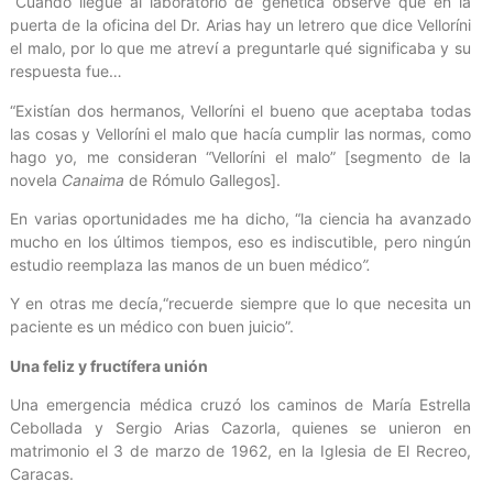
“Cuando llegué al laboratorio de genética observé que en la
puerta de la oficina del Dr. Arias hay un letrero que dice Velloríni
el malo, por lo que me atreví a preguntarle qué significaba y su
respuesta fue…
“Existían dos hermanos, Velloríni el bueno que aceptaba todas
las cosas y Velloríni el malo que hacía cumplir las normas, como
hago yo, me consideran “Velloríni el malo” [segmento de la
novela
Canaima
de Rómulo Gallegos].
En varias oportunidades me ha dicho, “la ciencia ha avanzado
mucho en los últimos tiempos, eso es indiscutible, pero ningún
estudio reemplaza las manos de un buen médico
”.
Y en otras me decía,“recuerde siempre que lo que necesita un
paciente es un médico con buen juicio”.
Una feliz y fructífera unión
Una emergencia médica cruzó los caminos de María Estrella
Cebollada y Sergio Arias Cazorla, quienes se unieron en
matrimonio el 3 de marzo de 1962, en la Iglesia de El Recreo,
Caracas.