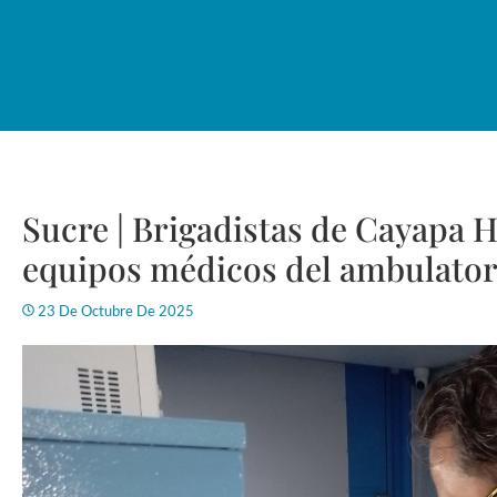
Sucre | Brigadistas de Cayapa 
equipos médicos del ambulato
23 De Octubre De 2025