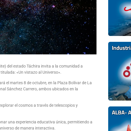
ite) del estado Táchira invita a la comunidad a
itulada: «Un vistazo al Universo».
zará el martes 8 de octubre, en la Plaza Bolívar de La
ional Sánchez Carrero, ambos ubicados en la
 explorar el cosmos a través de telescopios y
ionar una experiencia educativa única, permitiendo a
universo de manera interactiva.