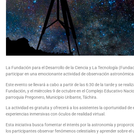
La Fundación para el Desarrollo de la Ciencia y La Tecnología (Fundac
participar en una emocionante actividad de observación astronómica t
Este evento se llevará a cabo a partir de las 6:30 de la tarde y se reali
Fundación, y el miércoles 9 de octubre en el Complejo Educativo Nac
parroquia Pregonero, Municipio Uribante, Táchira.
La actividad es gratuita y ofrecerá a los asistentes la oportunidad de
experiencias inmersivas con óculos de realidad virtual.
Esta iniciativa busca fomentar el interés por la astronomía y proporc
los participantes observar fenómenos celestiales y aprender sobre el 