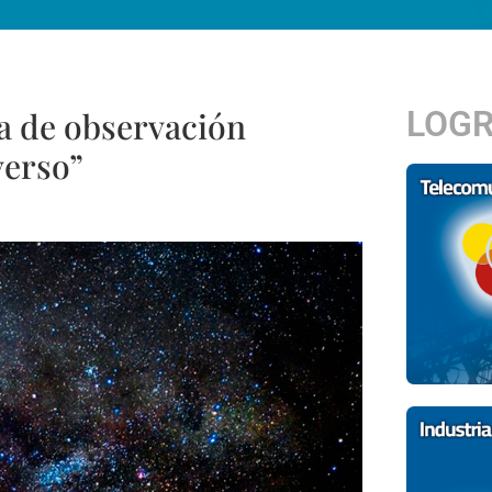
LOG
a de observación
verso”