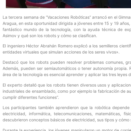
La tercera semana de “Vacaciones Robóticas” arrancó en el Gimnasi
Aragua, en esta oportunidad dirigida a jóvenes entre 15 y 19 años, 
fantástico mundo de la tecnología, con la ayuda técnica de exp
Asimov y qué son los robots y cómo se clasifican.
El ingeniero Héctor Abrahán Romero explicó a los semilleros cientí
entidades virtuales que simulan acciones de los seres vivos».
Destacó que los robots pueden resolver problemas comunes, grac
Además, pueden ser semiautomáticos o tener autonomía propia. R
área de la tecnología es esencial aprender y aplicar las tres leyes d
El experto detalló que los robots tienen diversos usos y aplicaci
industriales de ensamblado, como por ejemplo la fabricación de 
cumplir diferentes funciones”.
Los participantes también aprendieron que la robótica depende 
electricidad, informática, telecomunicaciones, matemáticas, físi
descubrieron conceptos básicos de electricidad, sus tipos y cómo 
Durante la experiencia, los jóvenes manipularon un motor de corri