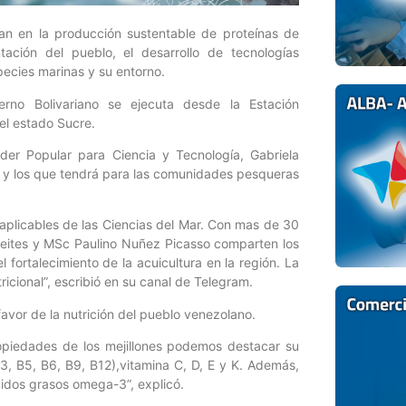
n en la producción sustentable de proteínas de
ación del pueblo, el desarrollo de tecnologías
ecies marinas y su entorno.
no Bolivariano se ejecuta desde la Estación
 el estado Sucre.
oder Popular para Ciencia y Tecnología, Gabriela
s y los que tendrá para las comunidades pesqueras
s aplicables de las Ciencias del Mar. Con mas de 30
Freites y MSc Paulino Nuñez Picasso comparten los
l fortalecimiento de la acuicultura en la región. La
icional”, escribió en su canal de Telegram.
avor de la nutrición del pueblo venezolano.
ropiedades de los mejillones podemos destacar su
3, B5, B6, B9, B12),vitamina C, D, E y K. Además,
cidos grasos omega-3”, explicó.