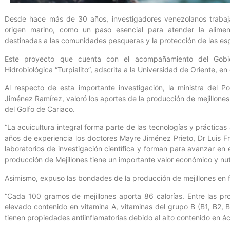
Desde hace más de 30 años, investigadores venezolanos trabaja
origen marino, como un paso esencial para atender la aliment
destinadas a las comunidades pesqueras y la protección de las esp
Este proyecto que cuenta con el acompañamiento del Gobier
Hidrobiológica “Turpialito”, adscrita a la Universidad de Oriente, en
Al respecto de esta importante investigación, la ministra del P
Jiménez Ramírez, valoró los aportes de la producción de mejillone
del Golfo de Cariaco.
“La acuicultura integral forma parte de las tecnologías y práctica
años de experiencia los doctores Mayre Jiménez Prieto, Dr Luis 
laboratorios de investigación científica y forman para avanzar en e
producción de Mejillones tiene un importante valor económico y nutr
Asimismo, expuso las bondades de la producción de mejillones en f
“Cada 100 gramos de mejillones aporta 86 calorías. Entre las p
elevado contenido en vitamina A, vitaminas del grupo B (B1, B2, B
tienen propiedades antiinflamatorias debido al alto contenido en á