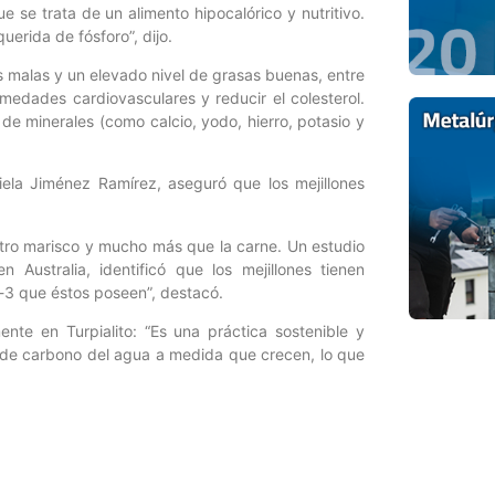
 se trata de un alimento hipocalórico y nutritivo.
uerida de fósforo”, dijo.
s malas y un elevado nivel de grasas buenas, entre
medades cardiovasculares y reducir el colesterol.
 minerales (como calcio, yodo, hierro, potasio y
iela Jiménez Ramírez, aseguró que los mejillones
otro marisco y mucho más que la carne. Un estudio
Australia, identificó que los mejillones tienen
-3 que éstos poseen”, destacó.
nte en Turpialito: “Es una práctica sostenible y
do de carbono del agua a medida que crecen, lo que
r para Ciencia y Tecnología / Periodista: Vanessa