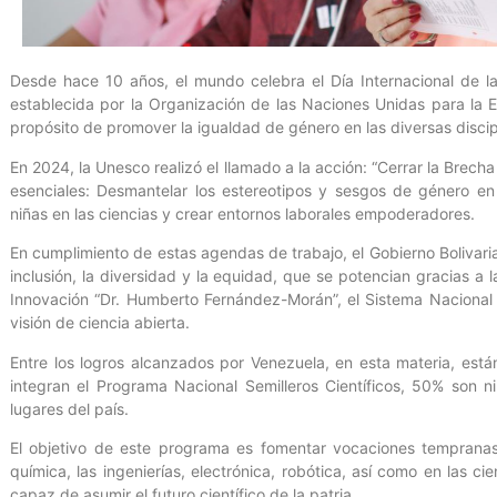
Desde hace 10 años, el mundo celebra el Día Internacional de la
establecida por la Organización de las Naciones Unidas para la Ed
propósito de promover la igualdad de género en las diversas discipl
En 2024, la Unesco realizó el llamado a la acción: “Cerrar la Brech
esenciales: Desmantelar los estereotipos y sesgos de género en 
niñas en las ciencias y crear entornos laborales empoderadores.
En cumplimiento de estas agendas de trabajo, el Gobierno Bolivar
inclusión, la diversidad y la equidad, que se potencian gracias a 
Innovación “Dr. Humberto Fernández-Morán”, el Sistema Nacional
visión de ciencia abierta.
Entre los logros alcanzados por Venezuela, en esta materia, est
integran el Programa Nacional Semilleros Científicos, 50% son n
lugares del país.
El objetivo de este programa es fomentar vocaciones tempranas e
química, las ingenierías, electrónica, robótica, así como en las c
capaz de asumir el futuro científico de la patria.