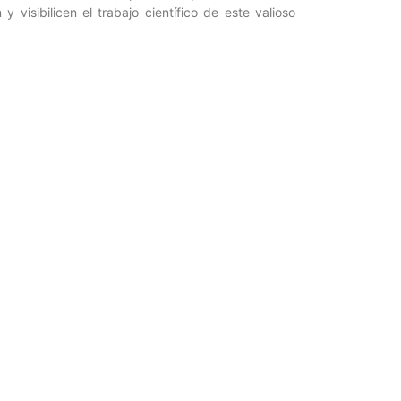
visibilicen el trabajo científico de este valioso
r para Ciencia y Tecnología / Periodista: Vanessa
Entrada siguiente