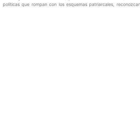
políticas que rompan con los esquemas patriarcales, reconozcan y 
sector de la población.
Oficina de Gestión Comunicacional del Ministerio del Poder Popula
Gutiérrez
Entrada anterior