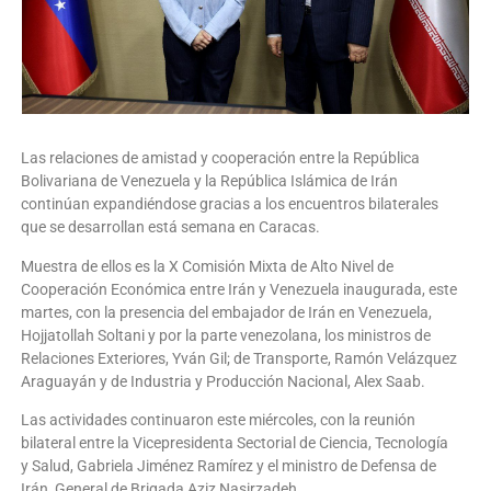
Las relaciones de amistad y cooperación entre la República
Bolivariana de Venezuela y la República Islámica de Irán
continúan expandiéndose gracias a los encuentros bilaterales
que se desarrollan está semana en Caracas.
Muestra de ellos es la X Comisión Mixta de Alto Nivel de
Cooperación Económica entre Irán y Venezuela inaugurada, este
martes, con la presencia del embajador de Irán en Venezuela,
Hojjatollah Soltani y por la parte venezolana, los ministros de
Relaciones Exteriores, Yván Gil; de Transporte, Ramón Velázquez
Araguayán y de Industria y Producción Nacional, Alex Saab.
Las actividades continuaron este miércoles, con la reunión
bilateral entre la Vicepresidenta Sectorial de Ciencia, Tecnología
y Salud, Gabriela Jiménez Ramírez y el ministro de Defensa de
Irán, General de Brigada Aziz Nasirzadeh.