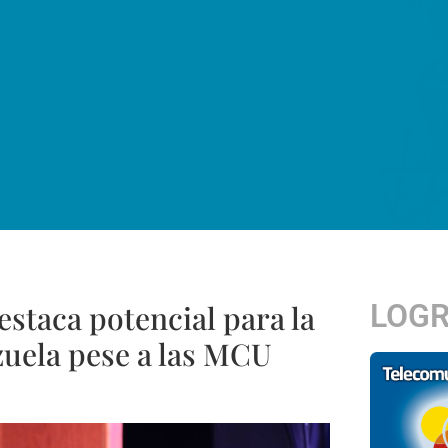
LOG
staca potencial para la
zuela pese a las MCU