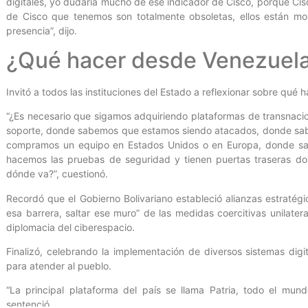
digitales, yo dudaría mucho de ese indicador de Cisco, porque Cis
de Cisco que tenemos son totalmente obsoletas, ellos están mo
presencia”, dijo.
¿Qué hacer desde Venezuel
Invitó a todos las instituciones del Estado a reflexionar sobre qué 
“¿Es necesario que sigamos adquiriendo plataformas de transnac
soporte, donde sabemos que estamos siendo atacados, donde sab
compramos un equipo en Estados Unidos o en Europa, donde sa
hacemos las pruebas de seguridad y tienen puertas traseras do
dónde va?”, cuestionó.
Recordó que el Gobierno Bolivariano estableció alianzas estratég
esa barrera, saltar ese muro” de las medidas coercitivas unilat
diplomacia del ciberespacio.
Finalizó, celebrando la implementación de diversos sistemas digi
para atender al pueblo.
“La principal plataforma del país se llama Patria, todo el mu
sentenció.