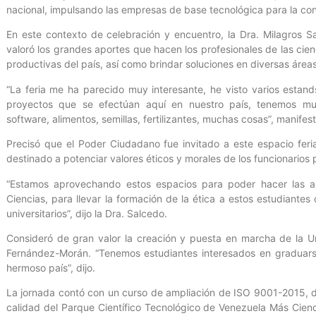
nacional, impulsando las empresas de base tecnológica para la con
En este contexto de celebración y encuentro, la Dra. Milagros S
valoró los grandes aportes que hacen los profesionales de las cien
productivas del país, así como brindar soluciones en diversas áreas
“La feria me ha parecido muy interesante, he visto varios estands
proyectos que se efectúan aquí en nuestro país, tenemos muc
software, alimentos, semillas, fertilizantes, muchas cosas”, manifest
Precisó que el Poder Ciudadano fue invitado a este espacio ferial
destinado a potenciar valores éticos y morales de los funcionarios p
“Estamos aprovechando estos espacios para poder hacer las art
Ciencias, para llevar la formación de la ética a estos estudiantes
universitarios”, dijo la Dra. Salcedo.
Consideró de gran valor la creación y puesta en marcha de la U
Fernández-Morán. “Tenemos estudiantes interesados en graduarse
hermoso país”, dijo.
La jornada contó con un curso de ampliación de ISO 9001-2015, di
calidad del Parque Científico Tecnológico de Venezuela Más Cien