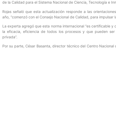
de la Calidad para el Sistema Nacional de Ciencia, Tecnología e In
Rojas señaló que esta actualización responde a las orientacione
año, “comenzó con el Consejo Nacional de Calidad, para impulsar la 
La experta agregó que esta norma internacional “es certificable y 
la eficacia, eficiencia de todos los procesos y que pueden ser
privada”.
Por su parte, César Basanta, director técnico del Centro Nacional 
estas jornadas han permitido compartir distintas experiencias e
para poder consolidar la eficiencia de las instituciones del Estado
Este encuentro continuará el día jueves 17 de julio con la present
ampliación sobre propiedad intelectual y el intercambio de saberes 
Mincyt / Prensa: VG / Fotos: AAF
Entrada anterior