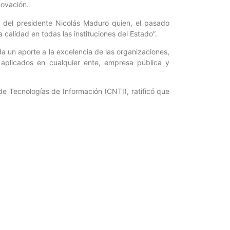
novación.
s del presidente Nicolás Maduro quien, el pasado
calidad en todas las instituciones del Estado”.
da un aporte a la excelencia de las organizaciones,
 aplicados en cualquier ente, empresa pública y
de Tecnologías de Información (CNTI), ratificó que
n materia de gestión de calidad y sus normativas,
 y de las empresas productivas de todo el país.
ación de los productos e innovaciones, un curso de
de los visitantes y expositores.
Entrada siguiente