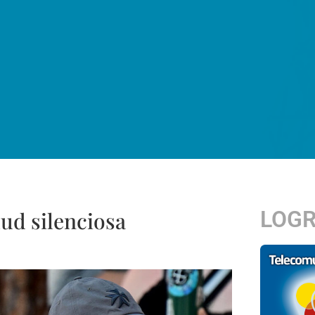
LOG
lud silenciosa