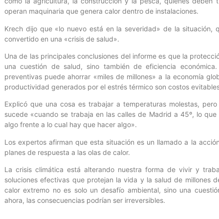
como la agricultura, la construcción y la pesca, quienes deben tr
operan maquinaria que genera calor dentro de instalaciones.
Krech dijo que «lo nuevo está en la severidad» de la situación
convertido en una «crisis de salud».
Una de las principales conclusiones del informe es que la protecci
una cuestión de salud, sino también de eficiencia económica
preventivas puede ahorrar «miles de millones» a la economía glob
productividad generados por el estrés térmico son costos evitable
Explicó que una cosa es trabajar a temperaturas molestas, pero
sucede «cuando se trabaja en las calles de Madrid a 45º, lo que
algo frente a lo cual hay que hacer algo».
Los expertos afirman que esta situación es un llamado a la acci
planes de respuesta a las olas de calor.
La crisis climática está alterando nuestra forma de vivir y tr
soluciones efectivas que protejan la vida y la salud de millones 
calor extremo no es solo un desafío ambiental, sino una cuestió
ahora, las consecuencias podrían ser irreversibles.
#CienciaParaLaVida