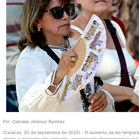
Por: Gabriela Jiménez Ramírez
(Caracas, 30 de septiembre de 2025).- El aumento de las tempera
afecta el bienestar del ambiente, amenazando directamente la salu