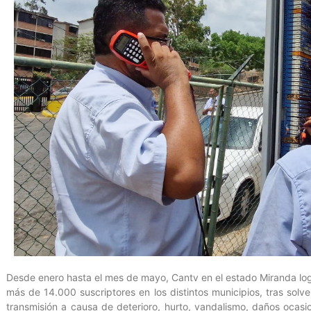
Desde enero hasta el mes de mayo, Cantv en el estado Miranda logró 
más de 14.000 suscriptores en los distintos municipios, tras solv
transmisión a causa de deterioro, hurto, vandalismo, daños ocasio