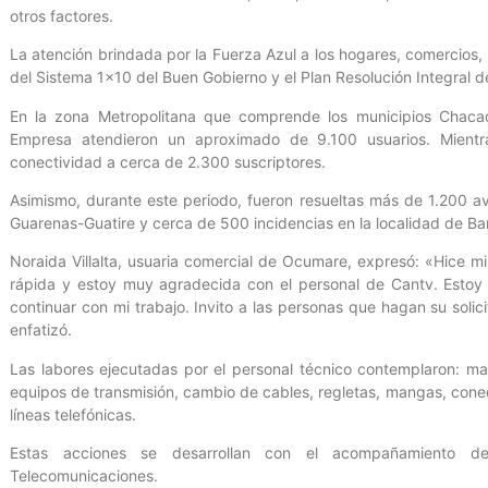
otros factores.
La atención brindada por la Fuerza Azul a los hogares, comercios, 
del Sistema 1×10 del Buen Gobierno y el Plan Resolución Integral d
En la zona Metropolitana que comprende los municipios Chacao, 
Empresa atendieron un aproximado de 9.100 usuarios. Mientra
conectividad a cerca de 2.300 suscriptores.
Asimismo, durante este periodo, fueron resueltas más de 1.200 ave
Guarenas-Guatire y cerca de 500 incidencias en la localidad de Ba
Noraida Villalta, usuaria comercial de Ocumare, expresó: «Hice 
rápida y estoy muy agradecida con el personal de Cantv. Estoy
continuar con mi trabajo. Invito a las personas que hagan su solic
enfatizó.
Las labores ejecutadas por el personal técnico contemplaron: ma
equipos de transmisión, cambio de cables, regletas, mangas, con
líneas telefónicas.
Estas acciones se desarrollan con el acompañamiento d
Telecomunicaciones.