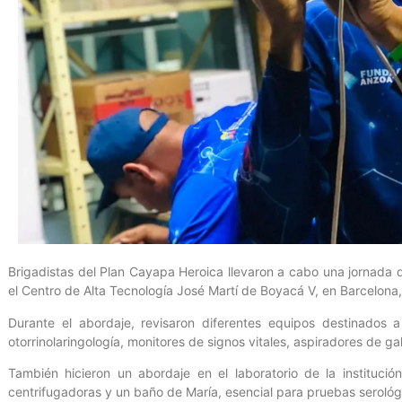
Brigadistas del Plan Cayapa Heroica llevaron a cabo una jornada
el Centro de Alta Tecnología José Martí de Boyacá V, en Barcelona
Durante el abordaje, revisaron diferentes equipos destinados a
otorrinolaringología, monitores de signos vitales, aspiradores de g
También hicieron un abordaje en el laboratorio de la instituci
centrifugadoras y un baño de María, esencial para pruebas seroló