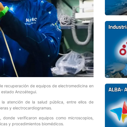
 de recuperación de equipos de electromedicina en
, estado Anzoátegui.
 la atención de la salud pública, entre ellos de
aleras y electrocardiogramas.
ón, donde verificaron equipos como microscopios,
gicas y procedimientos biomédicos.