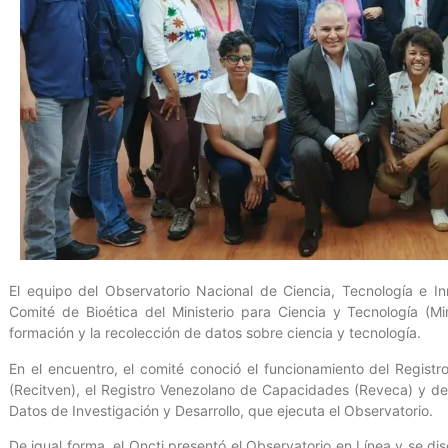
El equipo del Observatorio Nacional de Ciencia, Tecnología e In
Comité de Bioética del Ministerio para Ciencia y Tecnología (M
formación y la recolección de datos sobre ciencia y tecnología.
En el encuentro, el comité conoció el funcionamiento del Regist
(Recitven), el Registro Venezolano de Capacidades (Reveca) y d
Datos de Investigación y Desarrollo, que ejecuta el Observatorio.
De igual forma, el Oncti presentó el Observatorio en Línea y se dis