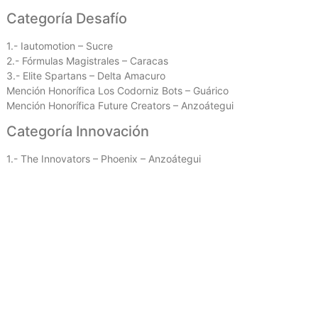
Categoría Desafío
1.- Iautomotion – Sucre
2.- Fórmulas Magistrales – Caracas
3.- Elite Spartans – Delta Amacuro
Mención Honorífica Los Codorniz Bots – Guárico
Mención Honorífica Future Creators – Anzoátegui
Categoría Innovación
1.- The Innovators – Phoenix – Anzoátegui
2.- Bril 15 – Caracas
3.- Gestubot – Caracas
Mención Honorífica Team Pyros – Miranda
Mención Honorífica Bio-Green – Anzoátegui
Los competidores mostraron su talento y habilidades para trabaja
innovadoras que permitirán cultivar la cultura científica en Venezue
Estos espacios permiten que niños, niñas y jóvenes se reconoz
entornos seguros y educativos, asegurando un desarrollo intelectua