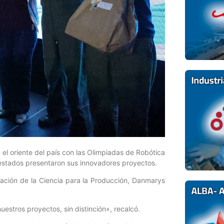
 el oriente del país con las Olimpiadas de Robótica
 estados presentaron sus innovadores proyectos.
ización de la Ciencia para la Producción, Danmarys
estros proyectos, sin distinción», recalcó.