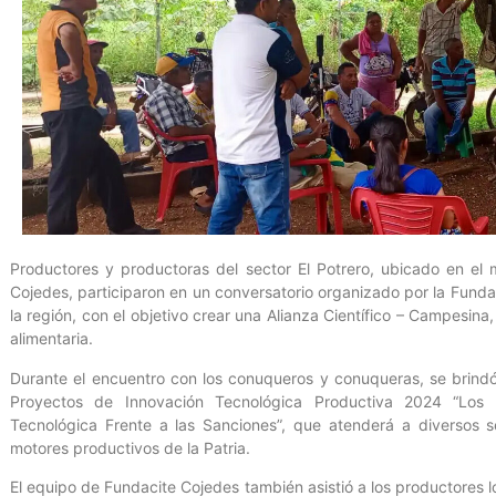
Productores y productoras del sector El Potrero, ubicado en el
Cojedes, participaron en un conversatorio organizado por la Fundac
la región, con el objetivo crear una Alianza Científico – Campesin
alimentaria.
Durante el encuentro con los conuqueros y conuqueras, se brindó
Proyectos de Innovación Tecnológica Productiva 2024 “Los 
Tecnológica Frente a las Sanciones”, que atenderá a diversos s
motores productivos de la Patria.
El equipo de Fundacite Cojedes también asistió a los productores l