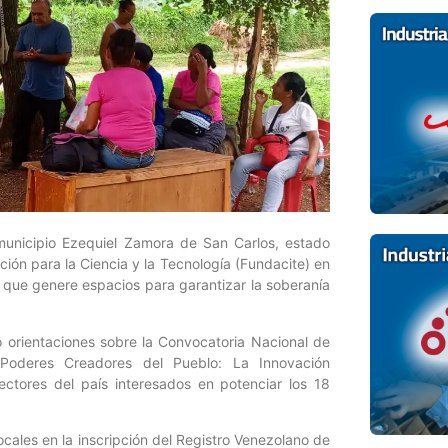
 municipio Ezequiel Zamora de San Carlos, estado
ión para la Ciencia y la Tecnología (Fundacite) en
a, que genere espacios para garantizar la soberanía
 orientaciones sobre la Convocatoria Nacional de
Poderes Creadores del Pueblo: La Innovación
ectores del país interesados en potenciar los 18
ocales en la inscripción del Registro Venezolano de