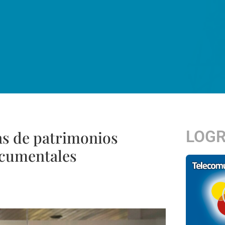
LOG
as de patrimonios
documentales