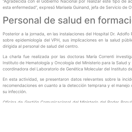
“Agradecida con el Gobierno Nacional por realizar este tipo de 
esta enfermedad”, expresó Marisela Guinand, jefa de Servicio de Obs
Personal de salud en formac
Posterior a la jornada, en las instalaciones del Hospital Dr. Adolf
sobre epidemiología del VPH, sus implicaciones en la salud públi
dirigida al personal de salud del centro.
La charla fue realizada por las doctoras María Correnti investi
Instituto de Hematología y Oncología del Ministerio para la Salud y
coordinadora del Laboratorio de Genética Molecular del Instituto d
En esta actividad, se presentaron datos relevantes sobre la inci
recomendaciones en cuanto a la detección temprana y el manejo 
su infección.
Oficina de Gestión Comunicacional del Ministerio del Poder Popula
Eljuri / Fotos: Astrid Aguilar.
Entrada anterior