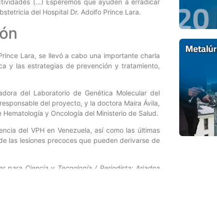
actividades (…) Esperemos que ayuden a erradicar
tetricia del Hospital Dr. Adolfo Prince Lara.
ión
o Prince Lara, se llevó a cabo una importante charla
ca y las estrategias de prevención y tratamiento,
gadora del Laboratorio de Genética Molecular del
 responsable del proyecto, y la doctora Maira Ávila,
e Hematología y Oncología del Ministerio de Salud.
dencia del VPH en Venezuela, así como las últimas
de las lesiones precoces que pueden derivarse de
r para Ciencia y Tecnología / Periodista: Ariadna
Entrada siguiente