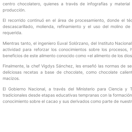
centro chocolatero, quienes a través de infografías y material
producción.
El recorrido continuó en el área de procesamiento, donde el té
descascarillado, molienda, refinamiento y el uso del molino de
requerida.
Mientras tanto, el ingeniero Euval Solórzano, del Instituto Nacion
actividad para reforzar los conocimientos sobre los procesos, 
beneficios de este alimento conocido como «el alimento de los dio
Finalmente, la chef Vigdys Sánchez, les enseñó las normas de se
deliciosas recetas a base de chocolate, como chocolate calien
macizos.
El Gobierno Nacional, a través del Ministerio para Ciencia y T
tradicionales desde etapas educativas tempranas con la formación 
conocimiento sobre el cacao y sus derivados como parte de nuestra
Mincyt/ Prensa/ DR/ Con información de Fundacite Aragua