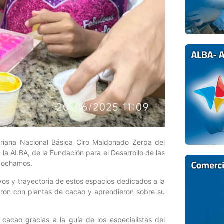
ariana Nacional Básica Ciro Maldonado Zerpa del
 la ALBA, de la Fundación para el Desarrollo de las
ocochamos.
ivos y trayectoria de estos espacios dedicados a la
uaron con plantas de cacao y aprendieron sobre su
cacao gracias a la guía de los especialistas del