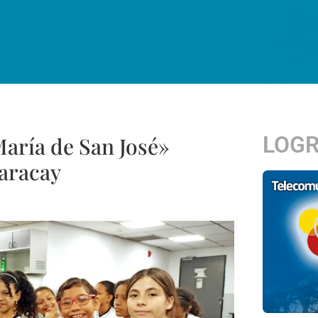
LOG
María de San José»
Maracay