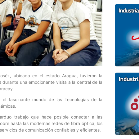
sé», ubicada en el estado Aragua, tuvieron la
 durante una emocionante visita a la central de la
aracay.
n el fascinante mundo de las Tecnologías de la
námicas.
 arduo trabajo que hace posible conectar a las
bre hasta las modernas redes de fibra óptica, los
rvicios de comunicación confiables y eficientes.